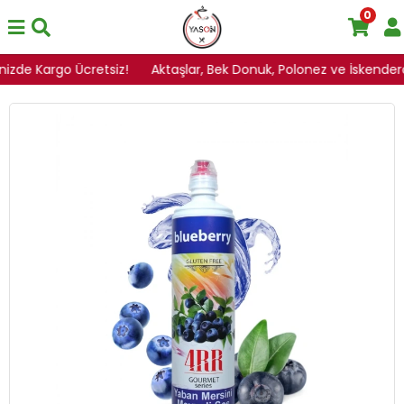
0
inizde Kargo Ücretsiz!
Aktaşlar, Bek Donuk, Polonez ve İskenderoğ