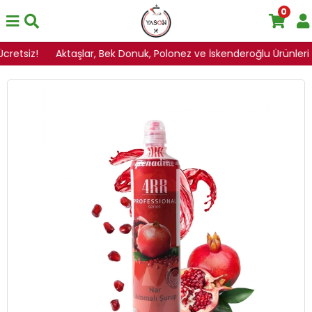
0
cretsiz!
Aktaşlar, Bek Donuk, Polonez ve İskenderoğlu Ürünleri sa