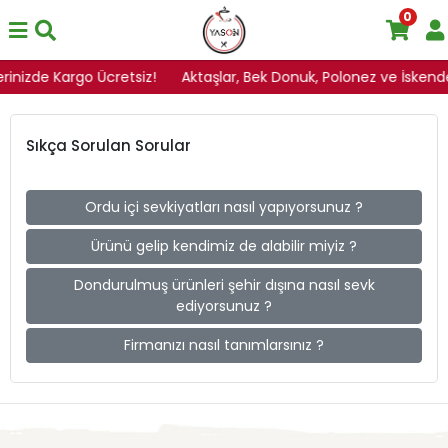
0
erinizde Kargo Ücretsiz!
Aktaşlar, Bek Donuk, Polonez ve İskender
Sıkça Sorulan Sorular
Ordu içi sevkiyatları nasıl yapıyorsunuz ?
Ürünü gelip kendimiz de alabilir miyiz ?
Dondurulmuş ürünleri şehir dışına nasıl sevk
ediyorsunuz ?
Firmanızı nasıl tanımlarsınız ?