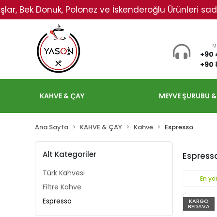
Bek Donuk, Polonez ve İskenderoğlu Ürünleri sadece Kara
M
+90 
+90 
KAHVE & ÇAY
MEYVE ŞURUBU &
Ana Sayfa
KAHVE & ÇAY
Kahve
Espresso
Alt Kategoriler
Espress
Türk Kahvesi
En yen
Filtre Kahve
Espresso
KARGO
BEDAVA