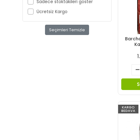
Sadece stoktakileri göster
Ücretsiz Kargo
Seçimleri Temizle
Barch
Ka
1
S
KARGO
BEDAVA