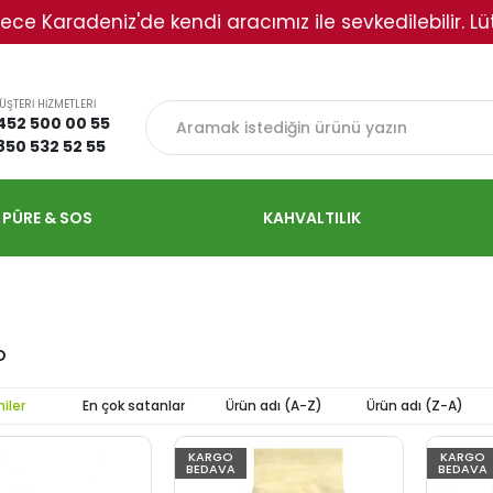
deniz'de kendi aracımız ile sevkedilebilir. Lütfen ile
ÜŞTERİ HİZMETLERİ
452 500 00 55
850 532 52 55
 PÜRE & SOS
KAHVALTILIK
o
iler
En çok satanlar
Ürün adı (A-Z)
Ürün adı (Z-A)
KARGO
KARGO
BEDAVA
BEDAVA