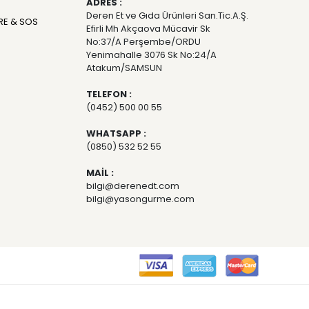
ADRES :
Deren Et ve Gıda Ürünleri San.Tic.A.Ş.
RE & SOS
Efirli Mh Akçaova Mücavir Sk
No:37/A Perşembe/ORDU
Yenimahalle 3076 Sk No:24/A
Atakum/SAMSUN
TELEFON :
(0452) 500 00 55
WHATSAPP :
(0850) 532 52 55
MAİL :
bilgi@derenedt.com
bilgi@yasongurme.com