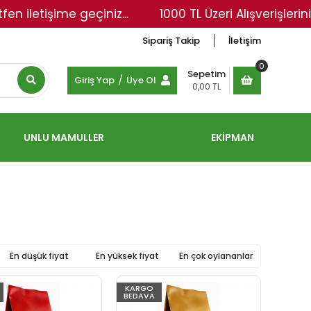
tişime geçiniz...
1000 TL Üzeri Alışverişlerinizde 
Sipariş Takip
İletişim
0
Sepetim
/
Giriş Yap
Üye Ol
0,00 TL
UNLU MAMULLER
EKİPMAN
En düşük fiyat
En yüksek fiyat
En çok oylananlar
KARGO
BEDAVA