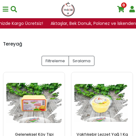
0
inizde Kargo Ücretsiz!
Aktaşlar, Bek Donuk, Polonez ve İskenderoğ
Tereyağ
Filtreleme
Sıralama
Geleneksel Köy Tipi
Vakfıkebir Lezzet Yağ 1 Kg