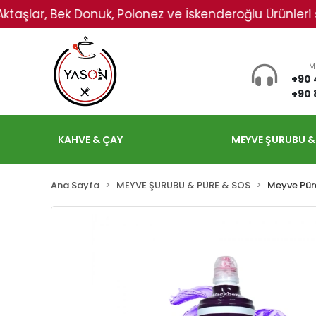
lar, Bek Donuk, Polonez ve İskenderoğlu Ürünleri sadece
M
+90 
+90 
KAHVE & ÇAY
MEYVE ŞURUBU &
Ana Sayfa
MEYVE ŞURUBU & PÜRE & SOS
Meyve Pür