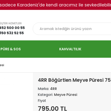
 Karadeniz'de kendi aracımız ile sevkedilebilir. Lütfe
ÜŞTERİ HİZMETLERİ
452 500 00 55
850 532 52 55
 PÜRE & SOS
KAHVALTILIK
esi
4RR Böğürtlen Meyve Püresi 75
Marka:
4RR
Kategori:
Meyve Püresi
Fiyat
795,00 TL