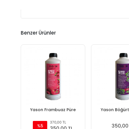
Benzer Ürünler
Yason Frambuaz Püre
Yason Böğürt
370,00 TL
350,00
%5
350,00 TL