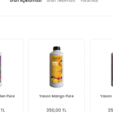
Ürün Açıklaması
Ürün Teslimatı
Yorumlar
len Püre
Yason Mango Püre
Yason 
 TL
350,00 TL
35