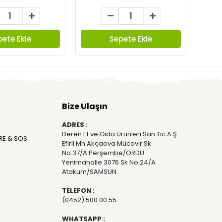
pete Ekle
Sepete Ekle
Bize Ulaşın
ADRES :
Deren Et ve Gıda Ürünleri San.Tic.A.Ş.
RE & SOS
Efirli Mh Akçaova Mücavir Sk
No:37/A Perşembe/ORDU
Yenimahalle 3076 Sk No:24/A
Atakum/SAMSUN
TELEFON :
(0452) 500 00 55
WHATSAPP :