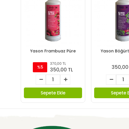
Yason Frambuaz Püre
Yason Böğürt
370,00 TL
350,00
%5
350,00 TL
Sepete Ekle
Sepete E