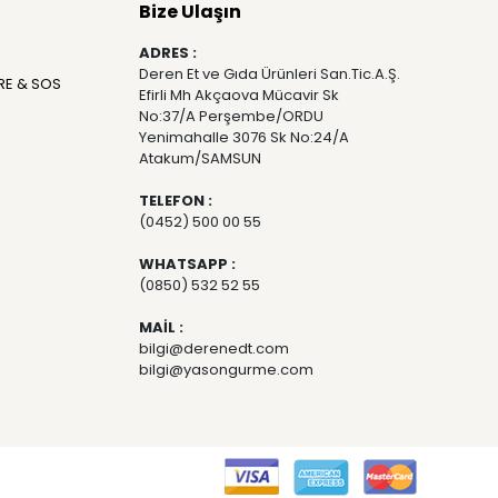
Bize Ulaşın
ADRES :
Deren Et ve Gıda Ürünleri San.Tic.A.Ş.
RE & SOS
Efirli Mh Akçaova Mücavir Sk
No:37/A Perşembe/ORDU
Yenimahalle 3076 Sk No:24/A
Atakum/SAMSUN
TELEFON :
(0452) 500 00 55
WHATSAPP :
(0850) 532 52 55
MAİL :
bilgi@derenedt.com
bilgi@yasongurme.com