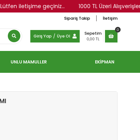
letişime geçiniz...
1000 TL Üzeri Alışverişlerinizd
Sipariş Takip
İletişim
0
Sepetim
/
Giriş Yap
Üye Ol
0,00 TL
UNLU MAMULLER
EKİPMAN
Ml