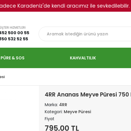
radeniz'de kendi aracımız ile sevkedilebilir. Lütfen i
ÜŞTERİ HİZMETLERİ
452 500 00 55
850 532 52 55
 PÜRE & SOS
KAHVALTILIK
esi
4RR Ananas Meyve Püresi 750 
Marka:
4RR
Kategori:
Meyve Püresi
Fiyat
795,00 TL