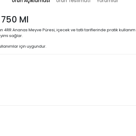
Ürün Açıklaması
Ürün Teslimatı
Yorumlar
 750 Ml
an 4RR Ananas Meyve Püresi, içecek ve tatlı tariflerinde pratik kullan
eyimi sağlar.
llanımlar için uygundur.