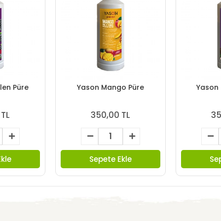
len Püre
Yason Mango Püre
Yason 
 TL
350,00 TL
35
kle
Sepete Ekle
Se