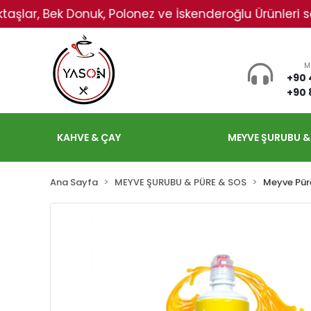
, Bek Donuk, Polonez ve İskenderoğlu Ürünleri sadece Ka
M
+90 
+90 
KAHVE & ÇAY
MEYVE ŞURUBU &
Ana Sayfa
MEYVE ŞURUBU & PÜRE & SOS
Meyve Pür