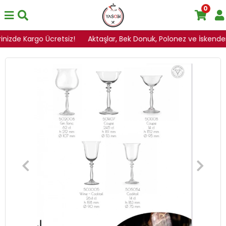
0
rinizde Kargo Ücretsiz!
Aktaşlar, Bek Donuk, Polonez ve İskenderoğ