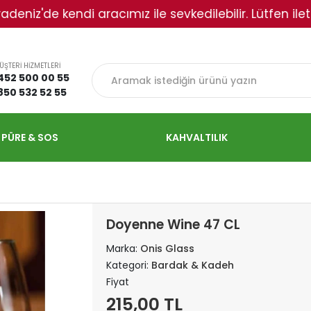
e kendi aracımız ile sevkedilebilir. Lütfen iletişime g
ÜŞTERİ HİZMETLERİ
452 500 00 55
850 532 52 55
 PÜRE & SOS
KAHVALTILIK
Doyenne Wine 47 CL
Marka:
Onis Glass
Kategori:
Bardak & Kadeh
Fiyat
215,00 TL