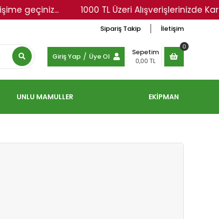
eçiniz...
1000 TL Üzeri Alışverişlerinizde Kargo Üc
Sipariş Takip
İletişim
0
Sepetim
/
Giriş Yap
Üye Ol
0,00 TL
UNLU MAMULLER
EKİPMAN