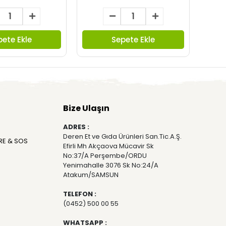
pete Ekle
Sepete Ekle
Bize Ulaşın
ADRES :
Deren Et ve Gıda Ürünleri San.Tic.A.Ş.
RE & SOS
Efirli Mh Akçaova Mücavir Sk
No:37/A Perşembe/ORDU
Yenimahalle 3076 Sk No:24/A
Atakum/SAMSUN
TELEFON :
(0452) 500 00 55
WHATSAPP :