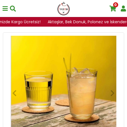
0
nizde Kargo Ücretsiz!
Aktaşlar, Bek Donuk, Polonez ve İskenderoğl