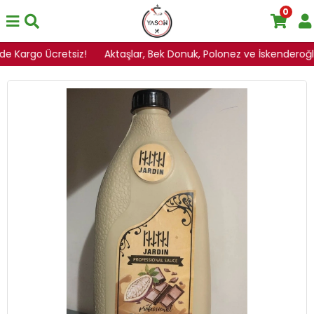
0
zde Kargo Ücretsiz!
Aktaşlar, Bek Donuk, Polonez ve İskenderoğlu Ü