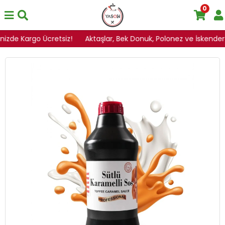
0
inizde Kargo Ücretsiz!
Aktaşlar, Bek Donuk, Polonez ve İskenderoğ