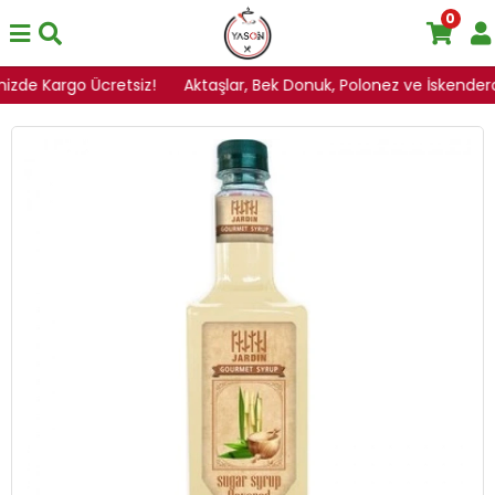
0
inizde Kargo Ücretsiz!
Aktaşlar, Bek Donuk, Polonez ve İskenderoğl