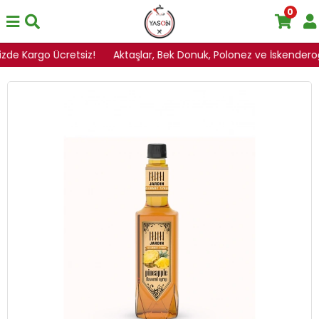
0
izde Kargo Ücretsiz!
Aktaşlar, Bek Donuk, Polonez ve İskenderoğlu