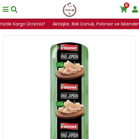
0
inizde Kargo Ücretsiz!
Aktaşlar, Bek Donuk, Polonez ve İskenderoğ