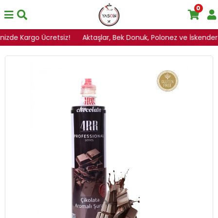
0
inizde Kargo Ücretsiz!
Aktaşlar, Bek Donuk, Polonez ve İskenderoğ